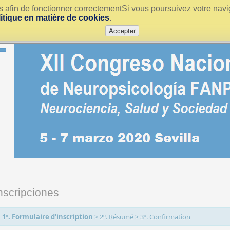
urs afin de fonctionner correctementSi vous poursuivez votre nav
litique en matière de cookies
.
Accepter
nscripciones
1º. Formulaire d'inscription
>
2º. Résumé
>
3º. Confirmation