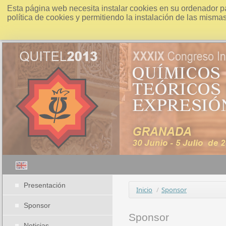
Esta página web necesita instalar cookies en su ordenador p
política de cookies y permitiendo la instalación de las misma
Presentación
Inicio
/
Sponsor
Sponsor
Sponsor
Noticias