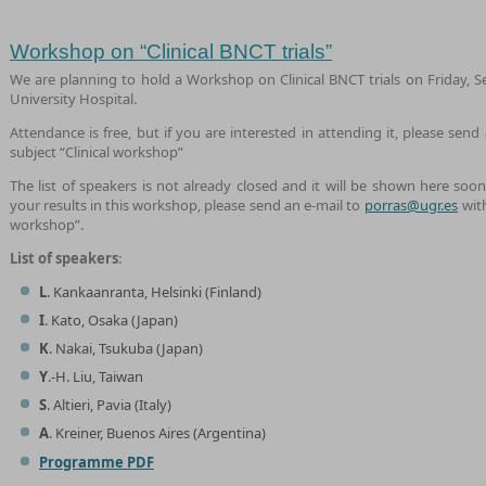
Workshop on “Clinical BNCT trials”
We are planning to hold a Workshop on Clinical BNCT trials on Friday, 
University Hospital.
Attendance is free, but if you are interested in attending it, please send
subject “Clinical workshop”
The list of speakers is not already closed and it will be shown here soon
your results in this workshop, please send an e-mail to
porras@ugr.es
with
workshop”.
List of speakers
:
L
. Kankaanranta, Helsinki (Finland)
I
. Kato, Osaka (Japan)
K
. Nakai, Tsukuba (Japan)
Y
.-H. Liu, Taiwan
S
. Altieri, Pavia (Italy)
A
. Kreiner, Buenos Aires (Argentina)
Programme PDF