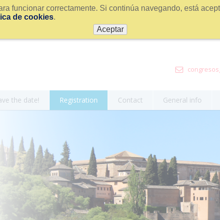
ra funcionar correctamente. Si continúa navegando, está acepta
tica de cookies
.
Aceptar
congresosg
ave the date!
Registration
Contact
General info