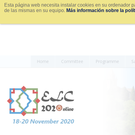
Esta página web necesita instalar cookies en su ordenador pa
de las mismas en su equipo.
Más información sobre la polí
Home
Committee
Programme
S