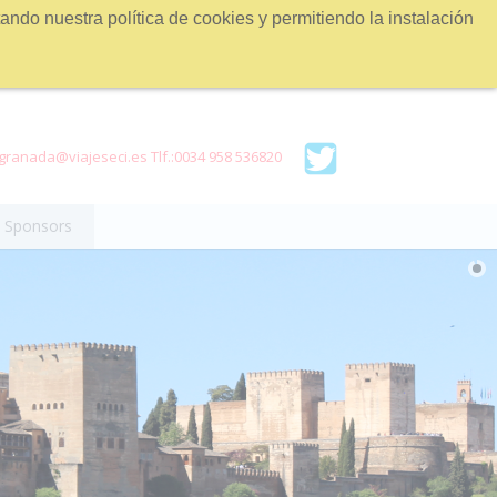
ndo nuestra política de cookies y permitiendo la instalación
ranada@viajeseci.es Tlf.:0034 958 536820
Sponsors