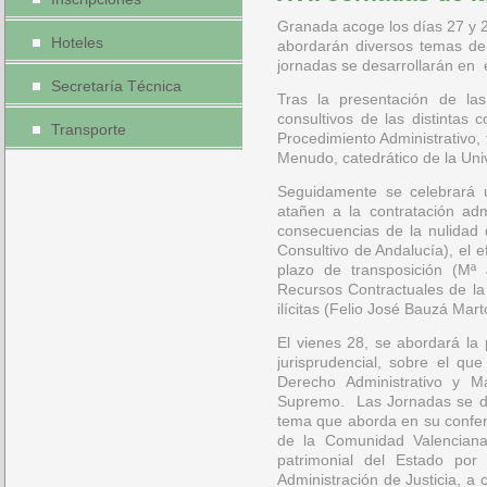
Granada acoge los días 27 y 
Hoteles
abordarán diversos temas d
jornadas se desarrollarán en 
Secretaría Técnica
Tras la presentación de la
consultivos de las distinta
Transporte
Procedimiento Administrativo,
Menudo, catedrático de la Uni
Seguidamente se celebrará 
atañen a la contratación adm
consecuencias de la nulidad 
Consultivo de Andalucía), el e
plazo de transposición (Mª 
Recursos Contractuales de la 
ilícitas (Felio José Bauzá Mart
El vienes 28, se abordará la
jurisprudencial, sobre el q
Derecho Administrativo y Ma
Supremo. Las Jornadas se des
tema que aborda en su confe
de la Comunidad Valenciana.
patrimonial del Estado por
Administración de Justicia, a