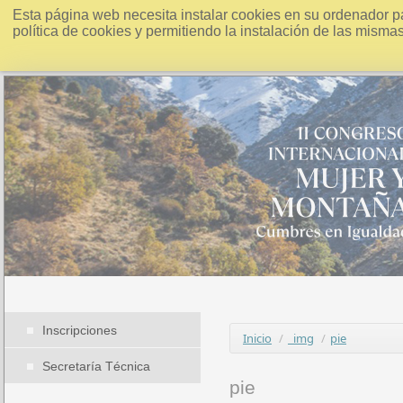
Esta página web necesita instalar cookies en su ordenador p
política de cookies y permitiendo la instalación de las misma
Inscripciones
Inicio
/
_img
/
pie
Secretaría Técnica
pie