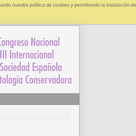
ndo nuestra política de cookies y permitiendo la instalación d