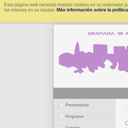
Esta página web necesita instalar cookies en su ordenador pa
las mismas en su equipo.
Más información sobre la polític
Presentación
Programa
Comités