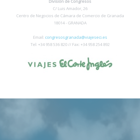
División de Congresos
C/ Luis Amador, 26
Centro de Negocios de Cámara de Comercio de Granada
18014 - GRANADA
Email:
congresosgranada@viajeseci.es
Tel: +34 958 536 820 // Fax: +34 958 254 892