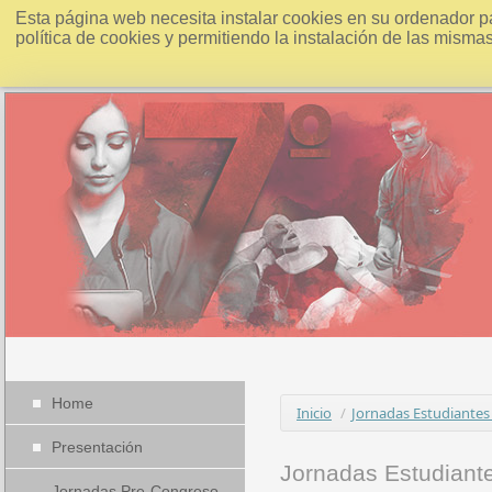
Esta página web necesita instalar cookies en su ordenador p
política de cookies y permitiendo la instalación de las misma
Home
Inicio
/
Jornadas Estudiantes
Presentación
Jornadas Estudiant
Jornadas Pre-Congreso