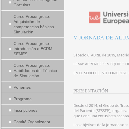
Gratuitas
Curso Precongreso:
Adquisición de
competencias básicas
Simulación
V JORNADA DE ALUM
Curso Precongreso:
Introducción a ECRM -
SEMES
Sábado 6 ABRIL de 2019, Madri
LEMA: APRENDER EN EQUIPO D
Curso Precongreso:
Habilidades del Técnico
EN EL SENO DEL VII CONGRESO
de Simulación
Ponentes
PRESENTACIÓN
Programa
Desde el 2014, el Grupo de Trab
Inscripciones
del Paciente (SESSEP), organiza
que tiene una entusiasta acepta
Comité Organizador
Los objetivos de la Jornada son: