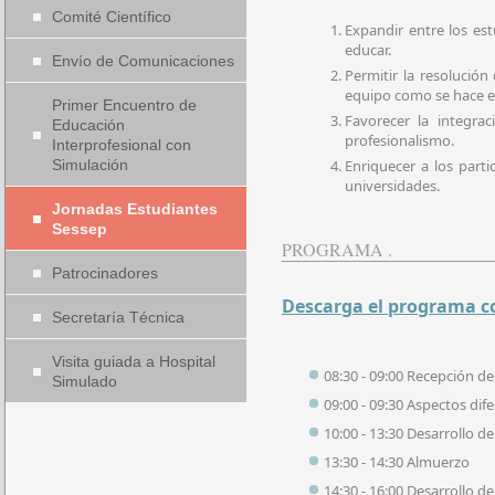
Comité Científico
Expandir entre los est
educar.
Envío de Comunicaciones
Permitir la resolución
equipo como se hace en
Primer Encuentro de
Favorecer la integra
Educación
profesionalismo.
Interprofesional con
Simulación
Enriquecer a los part
universidades.
Jornadas Estudiantes
Sessep
PROGRAMA .
Patrocinadores
Descarga el programa 
Secretaría Técnica
Visita guiada a Hospital
08:30 - 09:00 Recepción de 
Simulado
09:00 - 09:30 Aspectos dife
10:00 - 13:30 Desarrollo de
13:30 - 14:30 Almuerzo
14:30 - 16:00 Desarrollo de