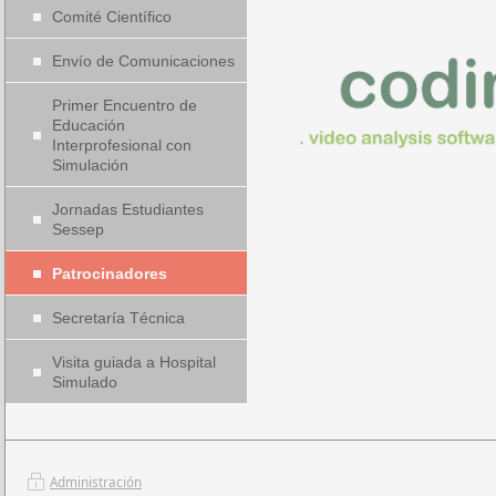
Comité Científico
Envío de Comunicaciones
Primer Encuentro de
Educación
Interprofesional con
Simulación
Jornadas Estudiantes
Sessep
Patrocinadores
Secretaría Técnica
Visita guiada a Hospital
Simulado
Administración