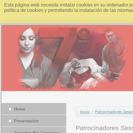
Esta página web necesita instalar cookies en su ordenador p
política de cookies y permitiendo la instalación de las misma
Home
Inicio
/
Patrocinadores Sesse
Presentación
Patrocinadores Ses
Jornadas Pre-Congreso