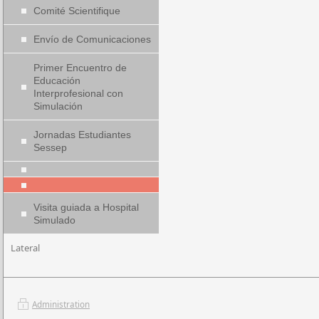
Comité Scientifique
Envío de Comunicaciones
Primer Encuentro de
Educación
Interprofesional con
Simulación
Jornadas Estudiantes
Sessep
Visita guiada a Hospital
Simulado
Lateral
Administration