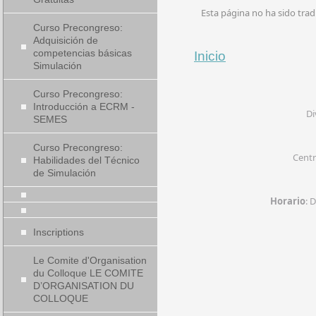
Esta página no ha sido trad
Curso Precongreso:
Adquisición de
competencias básicas
Inicio
Simulación
Curso Precongreso:
Introducción a ECRM -
Di
SEMES
Curso Precongreso:
Cent
Habilidades del Técnico
de Simulación
Horario
: 
Inscriptions
Le Comite d'Organisation
du Colloque LE COMITE
D’ORGANISATION DU
COLLOQUE