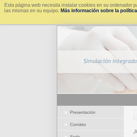
Esta página web necesita instalar cookies en su ordenador pa
las mismas en su equipo.
Más información sobre la polític
Presentación
Comités
A
Sede