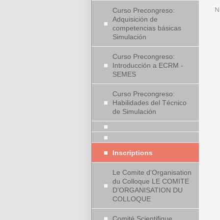
N
Curso Precongreso:
Adquisición de
competencias básicas
Simulación
Curso Precongreso:
Introducción a ECRM -
SEMES
Curso Precongreso:
Habilidades del Técnico
de Simulación
Inscriptions
Le Comite d'Organisation
du Colloque LE COMITE
D’ORGANISATION DU
COLLOQUE
Comité Scientifique