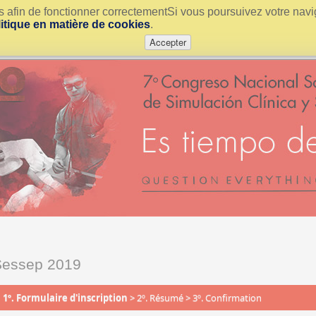
urs afin de fonctionner correctementSi vous poursuivez votre nav
litique en matière de cookies
.
Accepter
Sessep 2019
1º. Formulaire d'inscription
>
2º. Résumé
>
3º. Confirmation