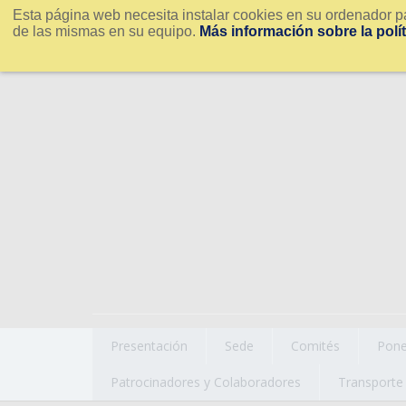
Esta página web necesita instalar cookies en su ordenador pa
de las mismas en su equipo.
Más información sobre la polí
Presentación
Sede
Comités
Pone
Patrocinadores y Colaboradores
Transporte