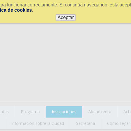
ra funcionar correctamente. Si continúa navegando, está acepta
tica de cookies
.
Aceptar
ntes
Programa
Inscripciones
Alojamiento
Act
Información sobre la ciudad
Secretaría
Como llegar