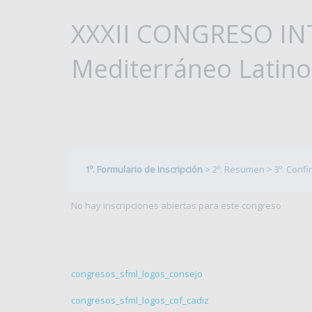
XXXII CONGRESO IN
Mediterráneo Latino
1º. Formulario de inscripción
>
2º. Resumen
>
3º. Conf
No hay inscripciones abiertas para este congreso
congresos_sfml_logos_consejo
congresos_sfml_logos_cof_cadiz