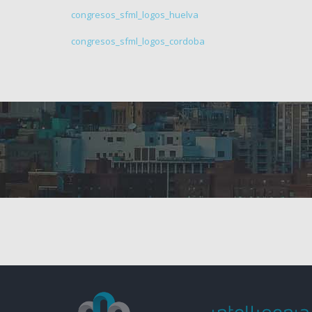
congresos_sfml_logos_huelva
congresos_sfml_logos_cordoba