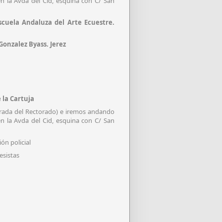
n la Avda del Cid, esquina con C/ San
scuela Andaluza del Arte Ecuestre.
Gonzalez Byass. Jerez
 la Cartuja
trada del Rectorado) e iremos andando
n la Avda del Cid, esquina con C/ San
ón policial
esistas