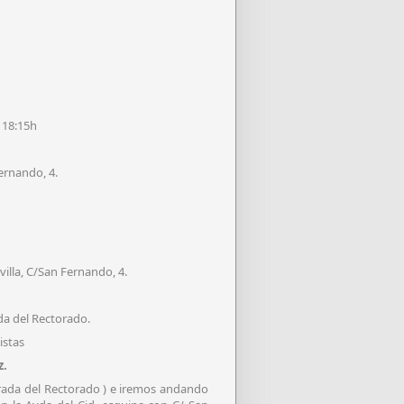
 18:15h
ernando, 4.
illa, C/San Fernando, 4.
da del Rectorado.
istas
z.
trada del Rectorado ) e iremos andando