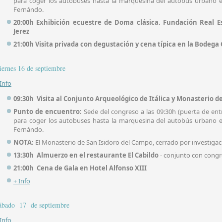
para coger los autobuses hasta la marquesina del autobús urbano e
Fernándo.
20:00h Exhibición ecuestre de Doma clásica. Fundación Real E
Jerez
21:00h Visita privada con degustación y cena típica en la Bodega 
iernes 16 de septiembre
 Info
09:30h
Visita al Conjunto Arqueológico de Itálica y Monasterio de
Punto de encuentro:
Sede del congreso a las 09:30h (puerta de en
para coger los autobuses hasta la marquesina del autobús urbano e
Fernándo.
NOTA:
El Monasterio de San Isidoro del Campo, cerrado por investigaci
13:30h Almuerzo en el restaurante El Cabildo
- conjunto con congr
21:00h
Cena de Gala en Hotel Alfonso XIII
+ Info
ábado 17 de septiembre
 Info