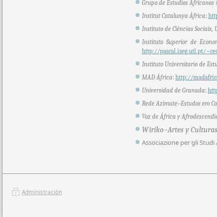
Grupo de Estudios Africanos
Institut Catalunya Àfrica
:
htt
Instituto de Ciências Sociais,
Instituto Superior de Econ
http://pascal.iseg.utl.pt/~ce
Instituto Universitario de Es
MAD África
:
http://madafric
Universidad de Granada
:
htt
Rede Azimute–Estudos em Con
Voz de África y Afrodescend
Wiriko–Artes y Culturas
Associazione per gli Studi A
Administración