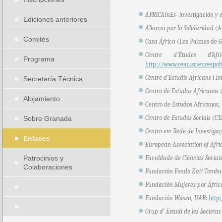
AFRICAInEs–investigación y e
Ediciones anteriores
Alianza por la Solidaridad
(A
Comités
Casa África
(Las Palmas de G
Centre d'Études d'Af
Programa
http://www.cean.sciencespob
Centre d’Estudis Africans i I
Secretaría Técnica
Centro de Estudos Africanos
(
Alojamiento
Centro de Estudos Africanos,
Centro de Estudos Sociais
(CE
Sobre Granada
Centro em Rede de Investiga
Enlaces
European Association of Afri
Patrocinios y
Faculdade de Ciências Socia
Colaboraciones
Fundación Fondo Kati Tombu
Fundación Mujeres por Áfric
.
Fundación Wassu, UAB
:
http
.
Grup d’ Estudi de les Societa