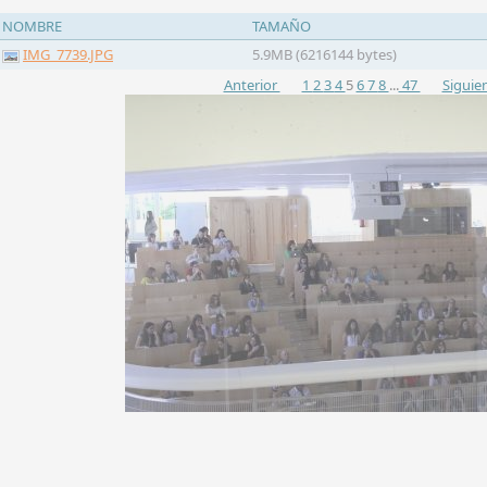
NOMBRE
TAMAÑO
IMG_7739.JPG
5.9MB (6216144 bytes)
Anterior
1
2
3
4
5
6
7
8
...
47
Siguie