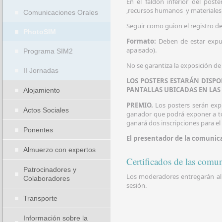
En el faldón inferior del poste
,recursos humanos y materiales 
Comunicaciones Orales
Seguir como guion el registro d
PhotoSIM
Formato:
Deben de estar expue
apaisado).
Programa SIM2
No se garantiza la exposición de
II Jornadas
LOS POSTERS ESTARÁN DISPO
PANTALLAS UBICADAS EN LAS
Alojamiento
PREMIO.
Los posters serán exp
Actos Sociales
ganador que podrá exponer a to
ganará dos inscripciones para e
Ponentes
El presentador de la comunica
Almuerzo con expertos
Certificados de las comu
Patrocinadores y
Los moderadores entregarán al p
Colaboradores
sesión.
Transporte
Información sobre la