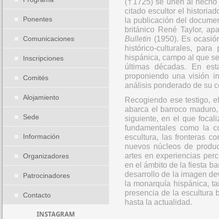
(†1725) se unen al hecho 
citado escultor el historia
Ponentes
la publicación del documen
británico René Taylor, ap
Comunicaciones
Bulletin
(1950). Es ocasión
histórico-culturales, par
hispánica, campo al que se
Inscripciones
últimas décadas. En est
proponiendo una visión in
Comités
análisis ponderado de su co
Alojamiento
Recogiendo ese testigo, e
abarca el barroco maduro, d
Sede
siguiente, en el que focal
fundamentales como la con
Información
escultura, las fronteras co
nuevos núcleos de producc
artes en experiencias perc
Organizadores
en el ámbito de la fiesta ba
desarrollo de la imagen dev
Patrocinadores
la monarquía hispánica, ta
presencia de la escultura b
Contacto
hasta la actualidad.
INSTAGRAM