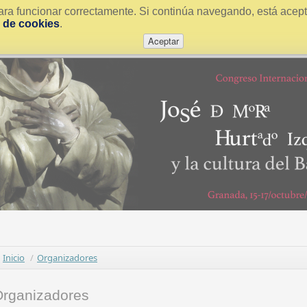
ra funcionar correctamente. Si continúa navegando, está acepta
a de cookies
.
Aceptar
Inicio
/
Organizadores
rganizadores