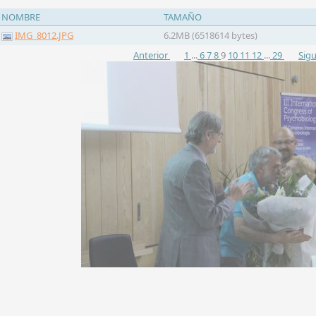
NOMBRE
TAMAÑO
IMG_8012.JPG
6.2MB (6518614 bytes)
Anterior
1
...
6
7
8
9
10
11
12
...
29
Sigu