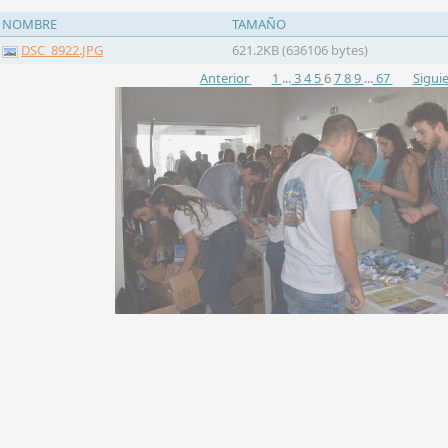
NOMBRE
TAMAÑO
DSC_8922.JPG
621.2KB (636106 bytes)
Anterior
1
...
3
4
5
6
7
8
9
...
67
Sigui