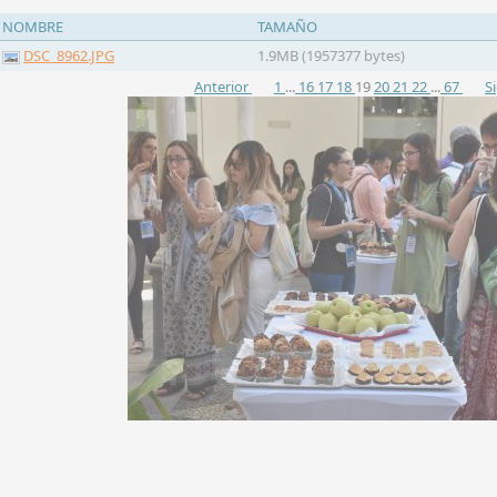
NOMBRE
TAMAÑO
DSC_8962.JPG
1.9MB (1957377 bytes)
Anterior
1
...
16
17
18
19
20
21
22
...
67
S